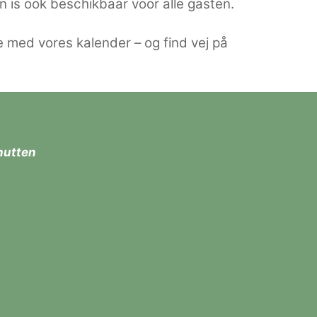
en is ook beschikbaar voor alle gasten.
 med vores kalender – og find vej på
hutten