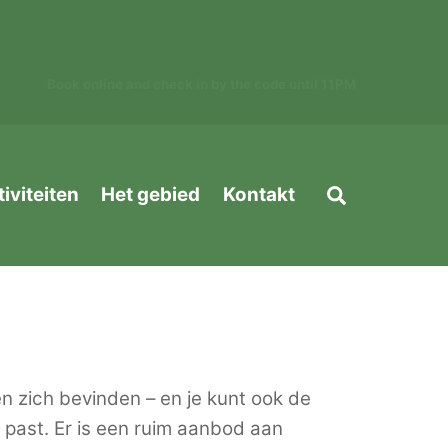
Book online and check in by the code until 11PM
Search
tiviteiten
Het gebied
Kontakt
en zich bevinden – en je kunt ook de
n past. Er is een ruim aanbod aan