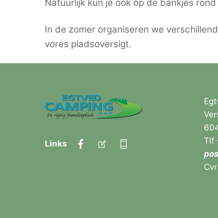
Natuurlijk kun je ook op de bankjes rond 
In de zomer organiseren we verschillen
vores pladsoversigt.
Egt
Ver
604
Facebook
Mail
Mobil
Tlf
Links
po
Cv