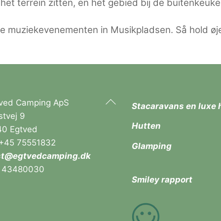
het terrein zitten, en het gebied bij de buitenkeuk
de muziekevenementen in Musikpladsen. Så hold øje
Back
ved Camping ApS
Stacaravans en luxe 
To
stvej 9
Hutten
Top
0 Egtved
 +45 75551832
Glamping
st@egtvedcamping.dk
r 43480030
Smiley rapport