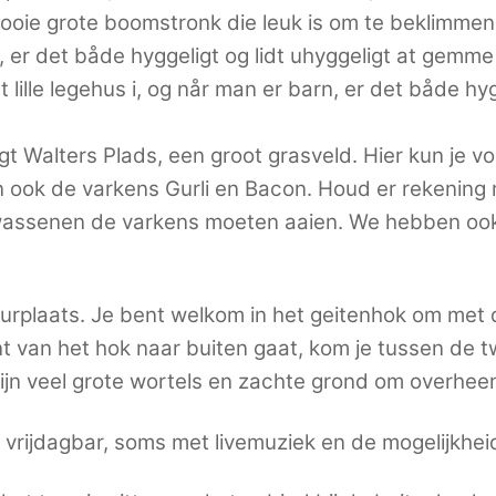
ooie grote boomstronk die leuk is om te beklimme
n, er det både hyggeligt og lidt uhyggeligt at gemme
ille legehus i, og når man er barn, er det både hygg
igt Walters Plads, een groot grasveld. Hier kun je 
 ook de varkens Gurli en Bacon. Houd er rekening m
lwassenen de varkens moeten aaien. We hebben ook
uurplaats. Je bent welkom in het geitenhok om met 
t van het hok naar buiten gaat, kom je tussen de t
jn veel grote wortels en zachte grond om overheen
rijdagbar, soms met livemuziek en de mogelijkheid