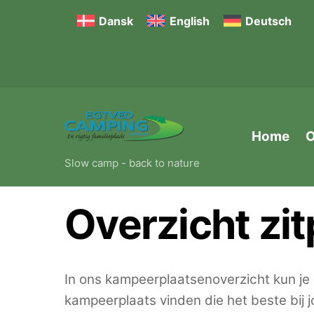
Skip
Dansk
English
Deutsch
to
content
Home
O
Slow camp - back to nature
Overzicht zi
In ons kampeerplaatsenoverzicht kun je z
kampeerplaats vinden die het beste bij j