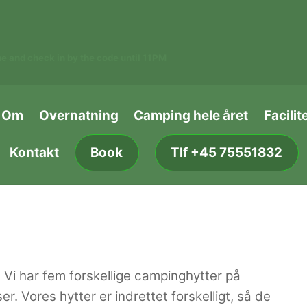
e and check in by the code until 11PM
Om
Overnatning
Camping hele året
Facilit
Kontakt
Book
Tlf +45 75551832
 Vi har fem forskellige campinghytter på
r. Vores hytter er indrettet forskelligt, så de