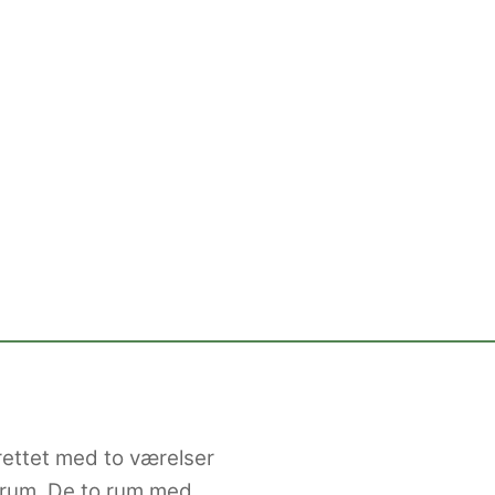
rettet med to værelser
esrum. De to rum med