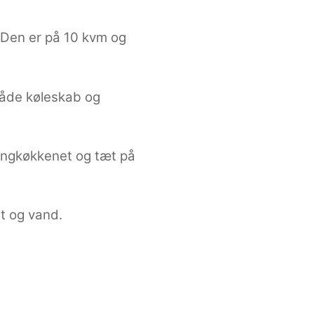
 Den er på 10 kvm og
 både køleskab og
pingkøkkenet og tæt på
et og vand.