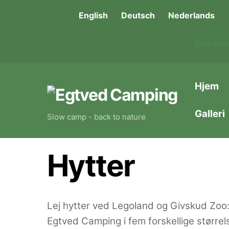
Skip
English
Deutsch
Nederlands
to
content
Book onlin
Hjem
Galleri
Slow camp - back to nature
Hytter
Lej hytter ved Legoland og Givskud Zoo:
Egtved Camping i fem forskellige størrelse