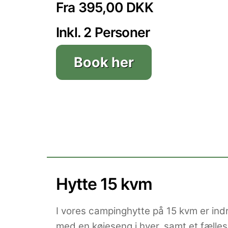
Fra 395,00 DKK
Inkl. 2 Personer
Book her
Hytte 15 kvm
I vores campinghytte på 15 kvm er ind
med en køjeseng i hver, samt et fæll