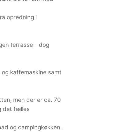
ra opredning i
gen terrasse – dog
b og kaffemaskine samt
hytten, men der er ca. 70
g det fælles
er/bad og campingkøkken.