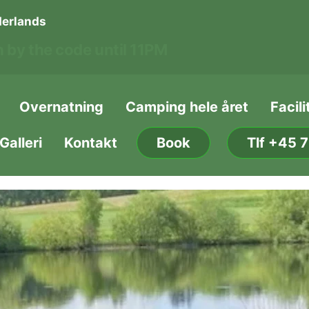
erlands
 by the code until 11PM
Overnatning
Camping hele året
Facili
Galleri
Kontakt
Book
Tlf +45 