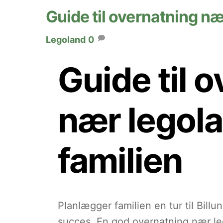
Guide til overnatning næ
Legoland
0
Guide til 
nær legola
familien
Planlægger familien en tur til Billu
succes. En god overnatning nær leg