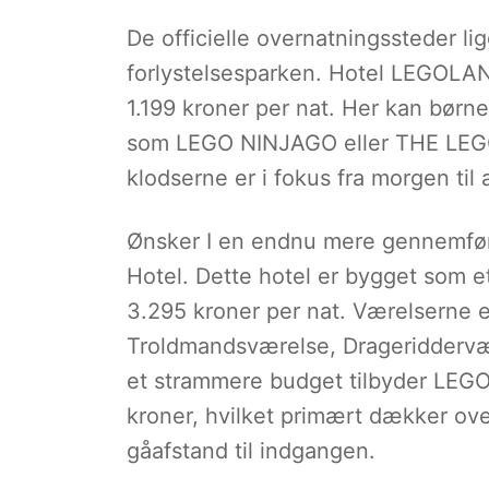
De officielle overnatningssteder li
forlystelsesparken. Hotel LEGOLAND 
1.199 kroner per nat. Her kan børn
som LEGO NINJAGO eller THE LEGO 
klodserne er i fokus fra morgen til 
Ønsker I en endnu mere gennemfør
Hotel. Dette hotel er bygget som et 
3.295 kroner per nat. Værelserne e
Troldmandsværelse, Drageriddervær
et strammere budget tilbyder LEGO
kroner, hvilket primært dækker ov
gåafstand til indgangen.