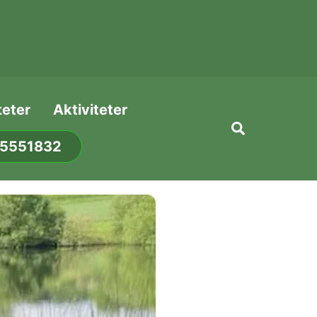
teter
Aktiviteter
Search
75551832