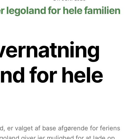
r legoland for hele familien
overnatning
nd for hele
nd, er valget af base afgørende for feriens
oland giver jer mulighed for at lade op