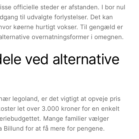
se officielle steder er afstanden. I bor nul
adgang til udvalgte forlystelser. Det kan
hvor køerne hurtigt vokser. Til gengæld er
 alternative overnatningsformer i omegnen.
ele ved alternative
r legoland, er det vigtigt at opveje pris
koster let over 3.000 kroner for en enkelt
i feriebudgettet. Mange familier vælger
a Billund for at få mere for pengene.