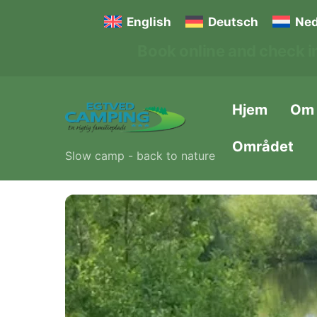
Skip
English
Deutsch
Ned
to
Book online and check in
content
Hjem
Om
Området
Slow camp - back to nature