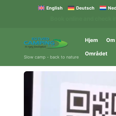
Skip
English
Deutsch
Ned
to
Book online and check in
content
Hjem
Om
Området
Slow camp - back to nature