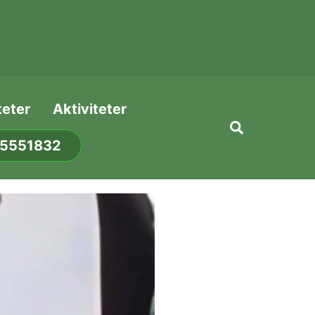
teter
Aktiviteter
Search
75551832