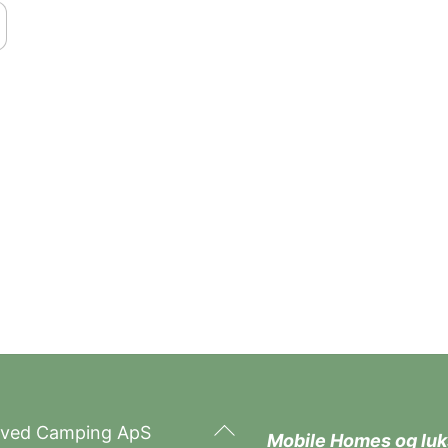
Back
tved Camping ApS
Mobile Homes og luk