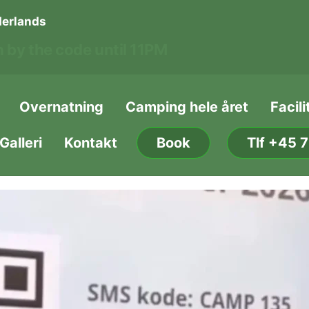
erlands
 by the code until 11PM
Overnatning
Camping hele året
Facili
Galleri
Kontakt
Book
Tlf +45 